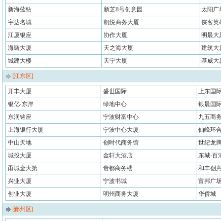
新海蓝钻
新芝8号创意园
太阳广
宇达名城
凯悦商务大厦
侠客英
江厦银座
协作大厦
明晨大
海曙大厦
天之海大厦
建筑大
城建大楼
天宁大厦
基威大
[江东区]
开丰大厦
盛世国际
上东国
银亿·东岸
绿地中心
银晨国
东润铭座
宁波财富中心
九五商
上海银行大厦
宁波中心大厦
仙峰环
中山天地
创时代商务馆
世纪龙
城投大厦
金轩大酒店
东城·百
甬城金大第
贵都商务楼
和丰创
兴业大厦
宁波书城
富邦广
创业大厦
明州商务大厦
华侨城
[鄞州区]