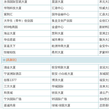
永强国际贸易大厦
晨源大厦
禾元大
华翔科技大厦
汇港中心
恒威大
紫荆汇
国华金融中心
汇鼎大
大学生（青年）创业园
集盒文创产业园
众创汇
959电商园
金盛中心
新材料
海运大厦
慧和大厦
亚洲之
华信君庭
城市摩尔
隆兴大
富嘉天下
欧洲华商大厦
金安中
恒银铂悦
甬邦大厦
罗蒙环
[高新区]
涌金大厦
联安明新大厦
皇冠大
宁波洲际酒店
联安·小白租大厦
东城国
创客1377
博浪大厦
福安大
三方大厦
华城国际
吉来大
和美城
轿辰大厦
凌云产
宁兴国际广场
95国际广场
创e慧
嘉诚尚座
绿城·绿园大厦
总部基