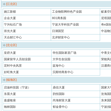
[江北区]
姚江新都
工业物联网特色产业园
蚁巢空
企会大厦
801商务园
尼塔国
宁兴钻石广场
宁波大学科技产业园
奇e国
崇光大厦
日湖国贸
中远物
天合财汇中心
北岸财富中心
[北仑区]
皇府大厦
华生国际家居广场
中青文
国家留学人员创业园
大学生创业园
荣能凤
宏时中央风景
蓝海中心
汉通商
好旺角大厦
贝斯特商务中心
[镇海区]
启迪科技园（宁波）
鼎信大厦
国家大
东晨大厦
韵恒国际
沧海国
嘉盛银座
尚海财富大厦
东来国
翰林国际
郁金香中心
宁波(