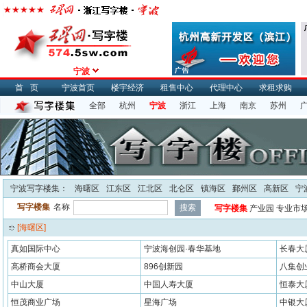
宁波
首页
宁波首页
楼宇经济
租售中心
代理中心
求租求购
全部
杭州
宁波
浙江
上海
南京
苏州
宁波写字楼集
：
海曙区
江东区
江北区
北仑区
镇海区
鄞州区
高新区
宁
写字楼集
名称
写字楼集
产业园
专业市
[海曙区]
真如国际中心
宁波海创园·春华基地
长春大
高桥商会大厦
896创新园
八集创
中山大厦
中国人寿大厦
恒泰大
恒茂商业广场
星海广场
中银大