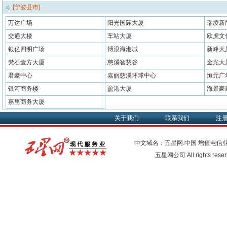
[宁波县市]
万达广场
阳光国际大厦
瑞凌新
交通大楼
车站大厦
欧虎文
银亿四明广场
博浪海港城
新峰大
梵石壹方大厦
慈溪智慧谷
金光大
君豪中心
嘉丽慈溪环球中心
恒元广
银河商务楼
盈港大厦
海景豪
嘉里商务大厦
关于我们
联系我们
注
中文域名：五星网.中国
增值电信
五星网公司 All rights res