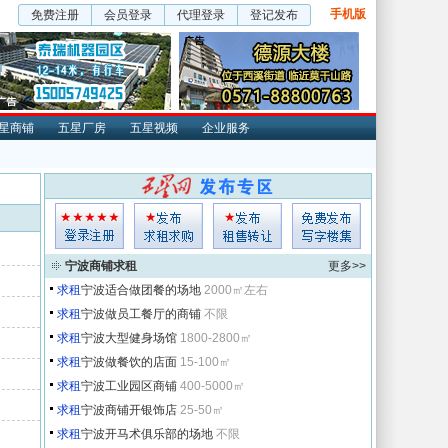
手机版
免费注册
会员登录
代理登录
登记发布
星商铺
五星厂房
五星视频
企业服务
宁波商铺求租
更多>>
求租
宁波适合做团餐的场地
2000㎡左右
求租
宁波做员工餐厅的商铺
不限
求租
宁波大型健身场馆
1800-2800㎡
求租
宁波做餐饮的店面
15-100㎡
求租
宁波工业园区商铺
400-5000㎡
求租
宁波商铺开银饰店
25-50㎡
求租
宁波开马术俱乐部的场地
不限