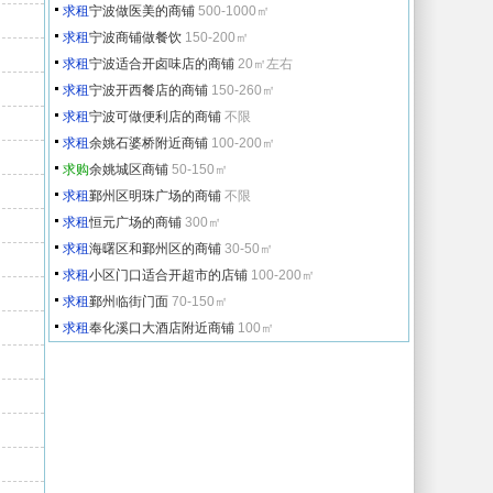
求租
宁波做医美的商铺
500-1000㎡
求租
宁波商铺做餐饮
150-200㎡
求租
宁波适合开卤味店的商铺
20㎡左右
求租
宁波开西餐店的商铺
150-260㎡
求租
宁波可做便利店的商铺
不限
求租
余姚石婆桥附近商铺
100-200㎡
求购
余姚城区商铺
50-150㎡
求租
鄞州区明珠广场的商铺
不限
求租
恒元广场的商铺
300㎡
求租
海曙区和鄞州区的商铺
30-50㎡
求租
小区门口适合开超市的店铺
100-200㎡
求租
鄞州临街门面
70-150㎡
求租
奉化溪口大酒店附近商铺
100㎡