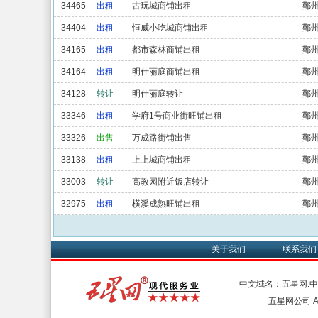
34465
出租
古玩城商铺出租
鄞
34404
出租
恒威小吃城商铺出租
鄞
34165
出租
都市森林商铺出租
鄞
34164
出租
明仕丽庭商铺出租
鄞
34128
转让
明仕丽庭转让
鄞
33346
出租
学府1号商业街旺铺出租
鄞
33326
出售
万成路街铺出售
鄞
33138
出租
上上城商铺出租
鄞
33003
转让
高教园附近饭店转让
鄞
32975
出租
横溪成熟旺铺出租
鄞
关于我们
联系我们
中文域名：五星网.
五星网公司 All 