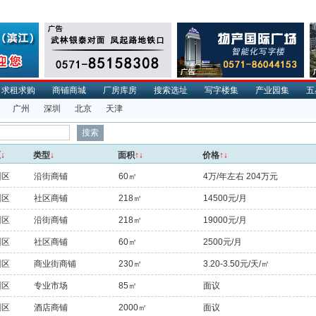
求租求购
商铺商城
厂房库房
搜索选址
写字楼集
产业园集
五
广州
深圳
北京
天津
区
↓
类型
↓
面积
↑↓
价格
↑↓
州区
沿街商铺
60㎡
4万/年左右 204万元
州区
社区商铺
218㎡
14500元/月
州区
沿街商铺
218㎡
19000元/月
州区
社区商铺
60㎡
2500元/月
州区
商业街商铺
230㎡
3.20-3.50元/天/㎡
州区
专业市场
85㎡
面议
州区
酒店商铺
2000㎡
面议