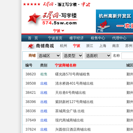
宁波
首页
宁波首页
楼宇经济
租售中心
代理中心
杭州
宁波
浙江
上海
南京
苏州
商铺
名称
编号
类别
宁波商铺名称
城
38620
租售
曙光路570号商铺租售
鄞
38508
出租
清水桥路401号商铺出租
鄞
38421
出租
天欣巷6号商铺出租
鄞
38396
出租
紫鹃新村127号商铺出租
鄞
38336
出租
茶城商业广场 出租
鄞
37649
出租
现代商城商铺出租
鄞
37624
出租
兴圆假日酒店商铺出租
鄞