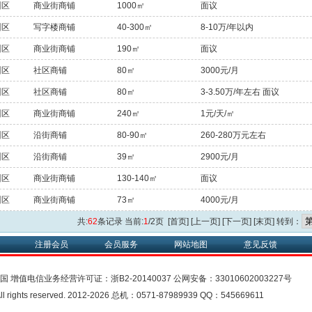
州区
商业街商铺
1000㎡
面议
州区
写字楼商铺
40-300㎡
8-10万/年以内
州区
商业街商铺
190㎡
面议
州区
社区商铺
80㎡
3000元/月
州区
社区商铺
80㎡
3-3.50万/年左右 面议
州区
商业街商铺
240㎡
1元/天/㎡
州区
沿街商铺
80-90㎡
260-280万元左右
州区
沿街商铺
39㎡
2900元/月
州区
商业街商铺
130-140㎡
面议
州区
商业街商铺
73㎡
4000元/月
共:
62
条记录 当前:
1
/2页 [首页] [上一页]
[下一页]
[末页]
转到：
注册会员
会员服务
网站地图
意见反馈
中国
增值电信业务经营许可证：
浙B2-20140037
公网安备：
33010602003227号
rights reserved. 2012-2026 总机：0571-87989939 QQ：545669611