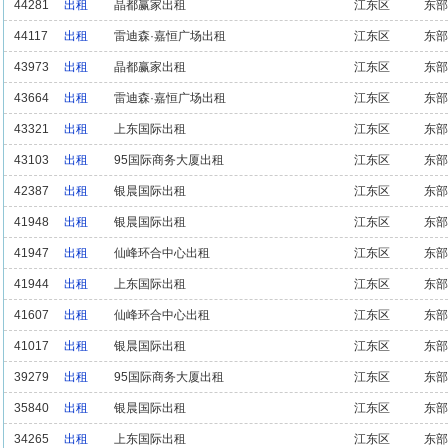
44281
出租
晶都赢家出租
江东区
东部
44117
出租
雷迪森·嘉恒广场出租
江东区
东部
43973
出租
晶都赢家出租
江东区
东部
43664
出租
雷迪森·嘉恒广场出租
江东区
东部
43321
出租
上东国际出租
江东区
东部
43103
出租
95国际商务大厦出租
江东区
东部
42387
出租
银晨国际出租
江东区
东部
41948
出租
银晨国际出租
江东区
东部
41947
出租
仙峰环合中心出租
江东区
东部
41944
出租
上东国际出租
江东区
东部
41607
出租
仙峰环合中心出租
江东区
东部
41017
出租
银晨国际出租
江东区
东部
39279
出租
95国际商务大厦出租
江东区
东部
35840
出租
银晨国际出租
江东区
东部
34265
出租
上东国际出租
江东区
东部