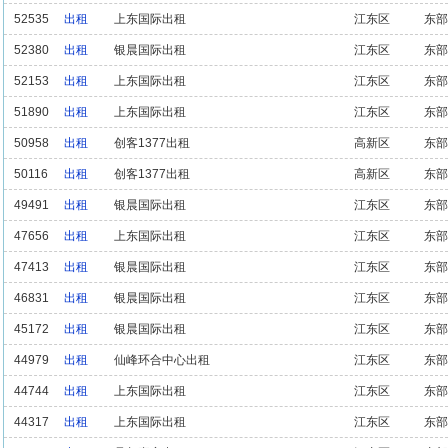
52535
出租
上东国际出租
江东区
东部
52380
出租
银晨国际出租
江东区
东部
52153
出租
上东国际出租
江东区
东部
51890
出租
上东国际出租
江东区
东部
50958
出租
创客1377出租
高新区
东部
50116
出租
创客1377出租
高新区
东部
49491
出租
银晨国际出租
江东区
东部
47656
出租
上东国际出租
江东区
东部
47413
出租
银晨国际出租
江东区
东部
46831
出租
银晨国际出租
江东区
东部
45172
出租
银晨国际出租
江东区
东部
44979
出租
仙峰环合中心出租
江东区
东部
44744
出租
上东国际出租
江东区
东部
44317
出租
上东国际出租
江东区
东部