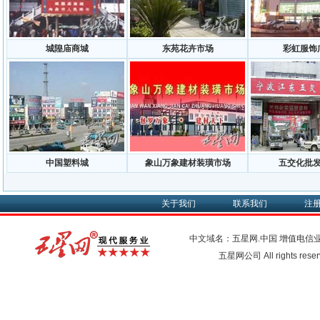
城隍庙商城
东苑花卉市场
彩虹服饰
中国塑料城
象山万象建材装璜市场
五交化批
关于我们
联系我们
注
中文域名：五星网.中国
增值电信
五星网公司 All rights res