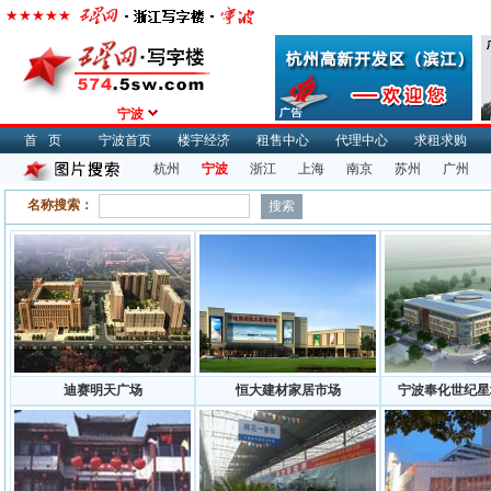
宁波
首页
宁波首页
楼宇经济
租售中心
代理中心
求租求购
杭州
宁波
浙江
上海
南京
苏州
广州
名称搜索：
迪赛明天广场
恒大建材家居市场
宁波奉化世纪星城